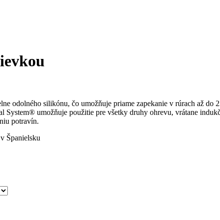
rievkou
epelne odolného silikónu, čo umožňuje priame zapekanie v rúrach až do
al System® umožňuje použitie pre všetky druhy ohrevu, vrátane induk
iu potravín.
v Španielsku