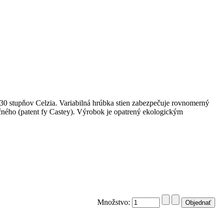
 230 stupňov Celzia. Variabilná hrúbka stien zabezpečuje rovnomerný
čného (patent fy Castey). Výrobok je opatrený ekologickým
Množstvo: