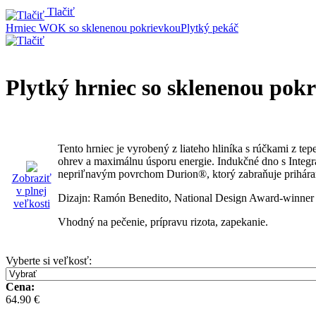
Tlačiť
Hrniec WOK so sklenenou pokrievkou
Plytký pekáč
Plytký hrniec so sklenenou pok
Tento hrniec je vyrobený z liateho hliníka s rúčkami z t
ohrev a maximálnu úsporu energie. Indukčné dno s Integr
nepriľnavým povrchom Durion®, ktorý zabraňuje priháran
Zobraziť
v plnej
Dizajn: Ramón Benedito, National Design Award-winner 
veľkosti
Vhodný na pečenie, prípravu rizota, zapekanie.
Vyberte si veľkosť
:
Cena:
64.90 €