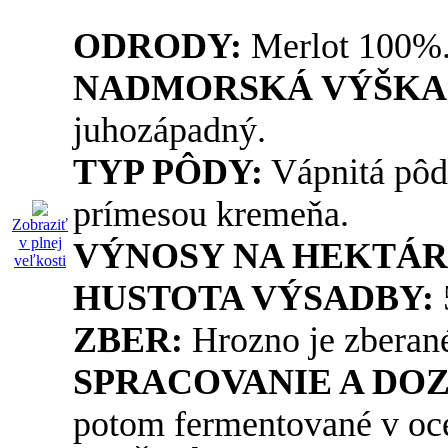
ODRODY:
Merlot 100%
NADMORSKÁ VÝŠKA
juhozápadný.
TYP PÔDY:
Vápnitá pôda
prímesou kremeňa.
Zobraziť
v plnej
VÝNOSY NA HEKTÁR
veľkosti
HUSTOTA VÝSADBY:
ZBER:
Hrozno je zberané
SPRACOVANIE A DOZ
potom fermentované v oc