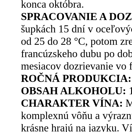
konca októbra.
SPRACOVANIE A DOZ
šupkách 15 dní v oceľovýc
od 25 do 28 °C, potom zre
francúzskeho dubu po dob
mesiacov dozrievanie vo f
ROČNÁ PRODUKCIA:
OBSAH ALKOHOLU:
CHARAKTER VÍNA:
M
komplexnú vôňu a výraznú
krásne hrajú na jazyku. V