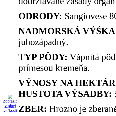
dodržiavané zásady organ
ODRODY:
Sangiovese 8
NADMORSKÁ VÝŚKA
juhozápadný.
TYP PÔDY:
Vápnitá pôda
prímesou kremeňa.
VÝNOSY NA HEKTÁR
HUSTOTA VÝSADBY:
5
Zobraziť
v plnej
ZBER:
Hrozno je zberané
veľkosti