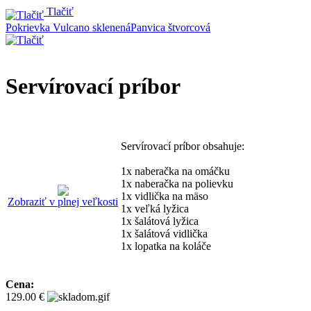
Tlačiť
Pokrievka Vulcano sklenená
Panvica štvorcová
Servírovací príbor
Servírovací príbor obsahuje:
1x naberačka na omáčku
1x naberačka na polievku
1x vidlička na mäso
Zobraziť v plnej veľkosti
1x veľká lyžica
1x šalátová lyžica
1x šalátová vidlička
1x lopatka na koláče
Cena:
129.00 €