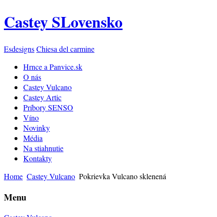
Castey SLovensko
Esdesigns
Chiesa del carmine
Hrnce a Panvice.sk
O nás
Castey Vulcano
Castey Artic
Príbory SENSO
Víno
Novinky
Média
Na stiahnutie
Kontakty
Home
Castey Vulcano
Pokrievka Vulcano sklenená
Menu