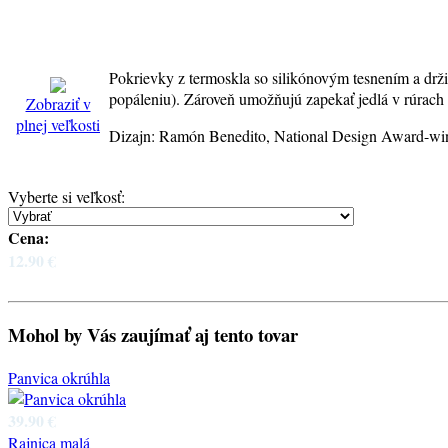
Pokrievky z termoskla so silikónovým tesnením a drži
popáleniu). Zároveň umožňujú zapekať jedlá v rúrach (
Zobraziť v
plnej veľkosti
Dizajn: Ramón Benedito, National Design Award-win
Vyberte si veľkosť
:
Cena:
12.90 €
Mohol by Vás zaujímať aj tento tovar
Panvica okrúhla
39.90 €
Rajnica malá