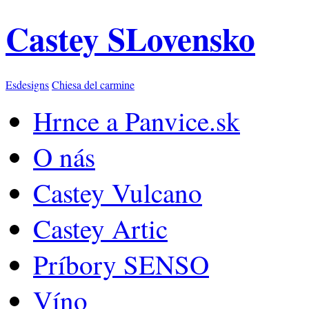
Castey SLovensko
Esdesigns
Chiesa del carmine
Hrnce a Panvice.sk
O nás
Castey Vulcano
Castey Artic
Príbory SENSO
Víno