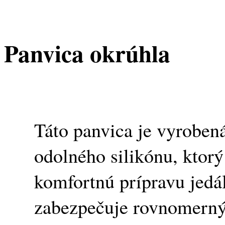
Panvica okrúhla
Táto panvica je vyrobená
odolného silikónu, ktor
komfortnú prípravu jedál
zabezpečuje rovnomerný