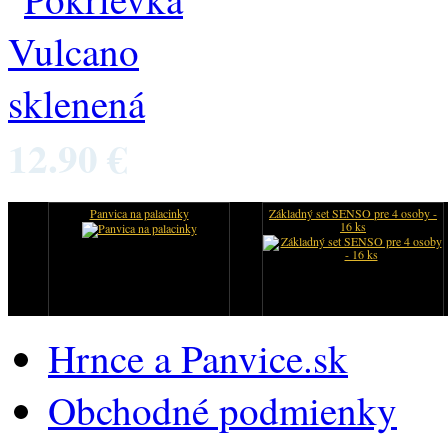
12.90 €
Panvica na palacinky
Základný set SENSO pre 4 osoby -
16 ks
Hrnce a Panvice.sk
Obchodné podmienky