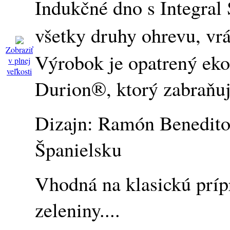
Indukčné dno s Integral
všetky druhy ohrevu, vrá
Zobraziť
Výrobok je opatrený ek
v plnej
veľkosti
Durion®, ktorý zabraňuj
Dizajn: Ramón Benedito
Španielsku
Vhodná na klasickú prípr
zeleniny....