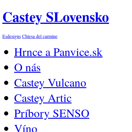
Castey SLovensko
Esdesigns
Chiesa del carmine
Hrnce a Panvice.sk
O nás
Castey Vulcano
Castey Artic
Príbory SENSO
Víno