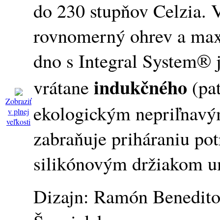
do 230 stupňov Celzia. 
rovnomerný ohrev a max
dno s Integral System® 
indukčného
vrátane
(pat
Zobraziť
ekologickým nepriľnav
v plnej
veľkosti
zabraňuje priháraniu pot
silikónovým držiakom u
Dizajn: Ramón Benedito