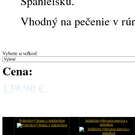
Španielsku.
Vhodný na pečenie v rúre
Vyberte si veľkosť
:
Cena:
139.90 €
Polievkový hrniec s pokrievkou
Indukčná grilovacia panvica s
mriežkou