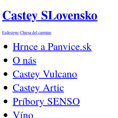
Castey SLovensko
Esdesigns
Chiesa del carmine
Hrnce a Panvice.sk
O nás
Castey Vulcano
Castey Artic
Príbory SENSO
Víno