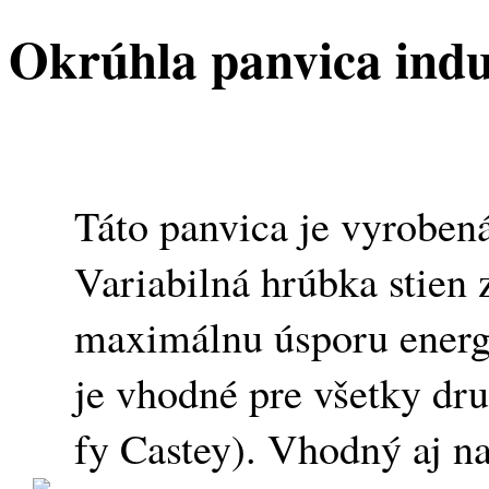
Okrúhla panvica ind
Táto panvica je vyrobená 
Variabilná hrúbka stien
maximálnu úsporu energ
je vhodné pre všetky dr
fy Castey). Vhodný aj n