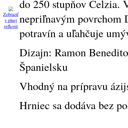
do 250 stupňov Celzia. 
Zobraziť
nepriľnavým povrchom D
v plnej
veľkosti
potravín a uľahčuje umý
Dizajn: Ramon Benedito
Španielsku
Vhodný na prípravu ázijs
Hrniec sa dodáva bez po