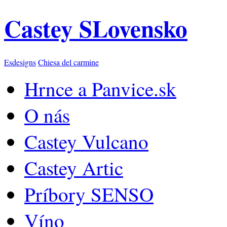
Castey SLovensko
Esdesigns
Chiesa del carmine
Hrnce a Panvice.sk
O nás
Castey Vulcano
Castey Artic
Príbory SENSO
Víno