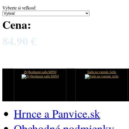
Vyberte si veľkosť
:
Cena:
84.90 €
Zvýhodnená sada MINI
Sada na varenie Artic
Hrnce a Panvice.sk
Obchodné podmienky