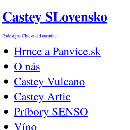
Castey SLovensko
Esdesigns
Chiesa del carmine
Hrnce a Panvice.sk
O nás
Castey Vulcano
Castey Artic
Príbory SENSO
Víno