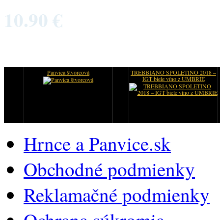
10.90 €
Panvica štvorcová
TREBBIANO SPOLETINO 2018 –
IGT biele víno z UMBRIE
Hrnce a Panvice.sk
Obchodné podmienky
Reklamačné podmienky
Ochrana súkromia