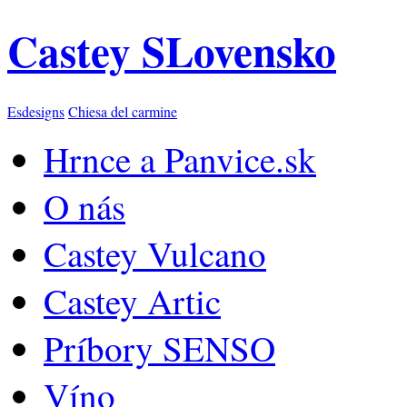
Castey SLovensko
Esdesigns
Chiesa del carmine
Hrnce a Panvice.sk
O nás
Castey Vulcano
Castey Artic
Príbory SENSO
Víno