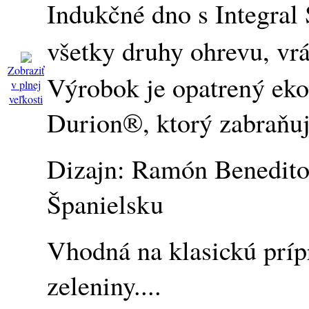
Indukčné dno s Integral
všetky druhy ohrevu, vrá
Zobraziť
Výrobok je opatrený ek
v plnej
veľkosti
Durion®, ktorý zabraňuj
Dizajn: Ramón Benedito
Španielsku
Vhodná na klasickú prípr
zeleniny....