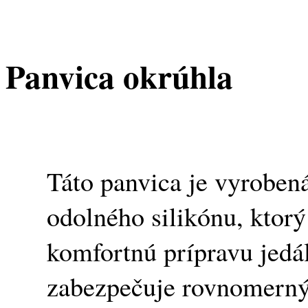
Panvica okrúhla
Táto panvica je vyrobená
odolného silikónu, ktor
komfortnú prípravu jedál
zabezpečuje rovnomerný