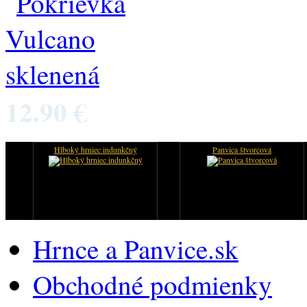
12.90 €
Hlboký hrniec indunkčný
Panvica štvorcová
Hrnce a Panvice.sk
Obchodné podmienky