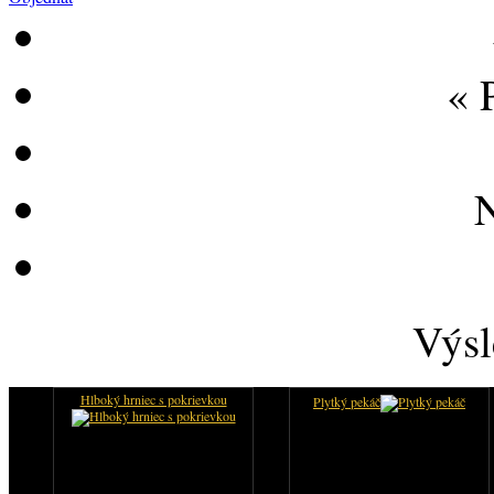
« 
N
Výsl
Hlboký hrniec s pokrievkou
Plytký pekáč