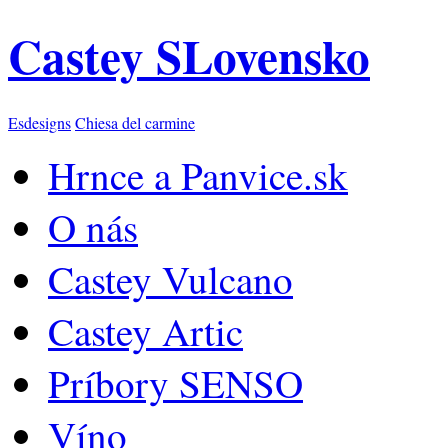
Castey SLovensko
Esdesigns
Chiesa del carmine
Hrnce a Panvice.sk
O nás
Castey Vulcano
Castey Artic
Príbory SENSO
Víno